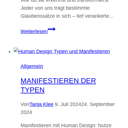
Jeder von uns trägt bestimmte
Glaubenssätze in sich – tief verankerte…
der
Weiterlesen
Linien
im
Human
Design
Allgemein
MANIFESTIEREN DER
TYPEN
Von
Tanja Klee
9. Juli 2024
24. September
2024
Manifestieren mit Human Design: Nutze