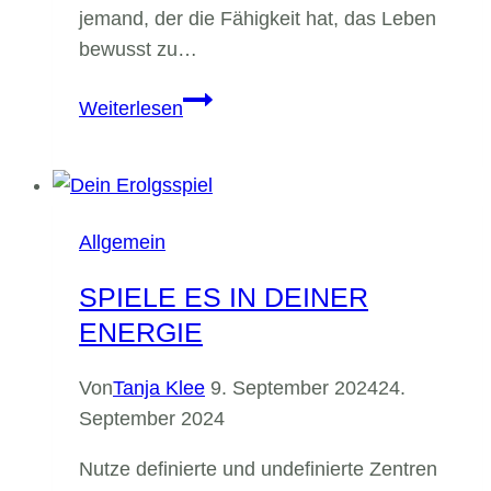
jemand, der die Fähigkeit hat, das Leben
bewusst zu…
Zeit,
Weiterlesen
deine
Macht
zu
erkennen
Allgemein
und
bewusst
SPIELE ES IN DEINER
zu
ENERGIE
leben
Von
Tanja Klee
9. September 2024
24.
September 2024
Nutze definierte und undefinierte Zentren