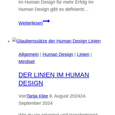
im Human Design für mehr Erfolg Im
Human Design gibt es definierte…
Spiele
Weiterlesen
es
in
deiner
Energie
Allgemein
|
Human Design
|
Linien
|
Mindset
DER LINIEN IM HUMAN
DESIGN
Von
Tanja Klee
8. August 2024
24.
September 2024
Wie du sie erkennst und transformierst