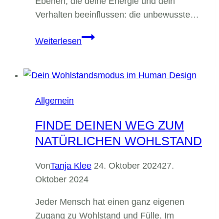
Ebenen, die deine Energie und dein
Verhalten beeinflussen: die unbewusste…
erkenne
Weiterlesen
die
beiden
Seiten
in
Allgemein
deinem
Chart
FINDE DEINEN WEG ZUM
NATÜRLICHEN WOHLSTAND
Von
Tanja Klee
24. Oktober 2024
27.
Oktober 2024
Jeder Mensch hat einen ganz eigenen
Zugang zu Wohlstand und Fülle. Im