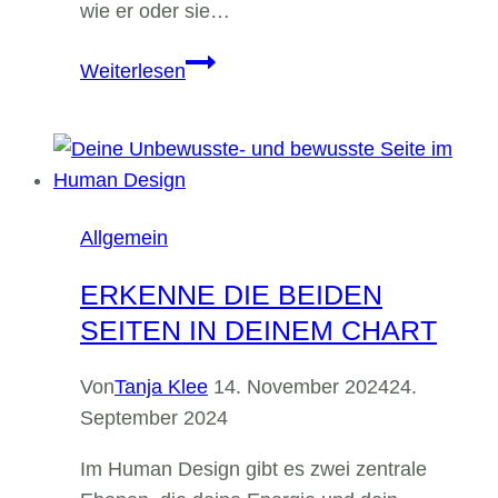
wie er oder sie…
So
Weiterlesen
gehst
du
authentisch
in
Verbindung
Allgemein
mit
anderen
ERKENNE DIE BEIDEN
SEITEN IN DEINEM CHART
Von
Tanja Klee
14. November 2024
24.
September 2024
Im Human Design gibt es zwei zentrale