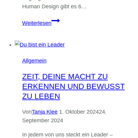
Human Design gibt es 6…
Finde
Weiterlesen
deinen
Weg
zum
natürlichen
Allgemein
Wohlstand
ZEIT, DEINE MACHT ZU
ERKENNEN UND BEWUSST
ZU LEBEN
Von
Tanja Klee
1. Oktober 2024
24.
September 2024
In jedem von uns steckt ein Leader –